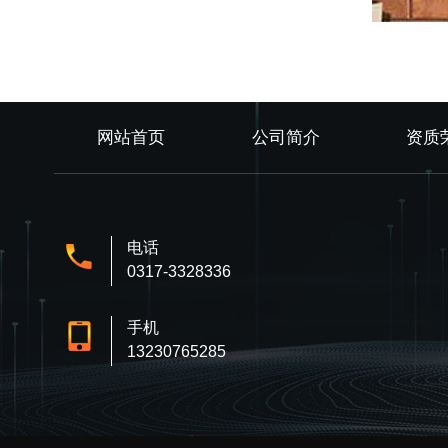
网站首页
公司简介
资质
电话
0317-3328336
手机
13230765285