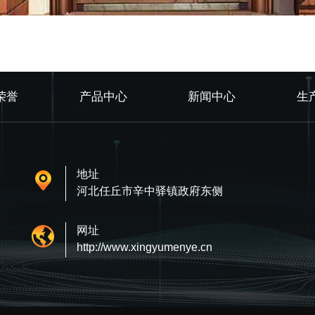
荣誉
产品中心
新闻中心
生
地址
河北任丘市辛中驿镇政府东侧
网址
http://www.xingyumenye.cn