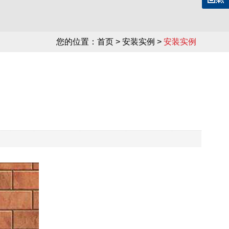
您的位置：
首页
> 安装实例 >
安装实例