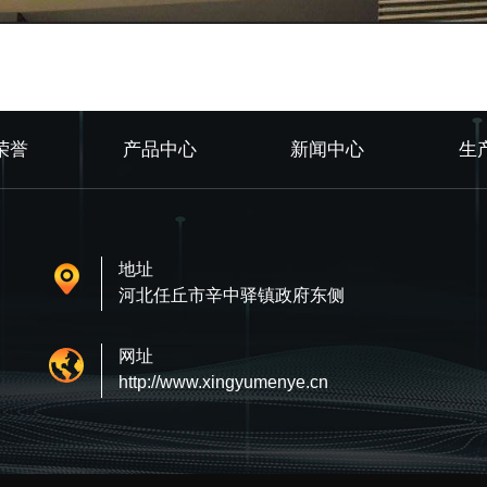
荣誉
产品中心
新闻中心
生
地址
河北任丘市辛中驿镇政府东侧
网址
http://www.xingyumenye.cn