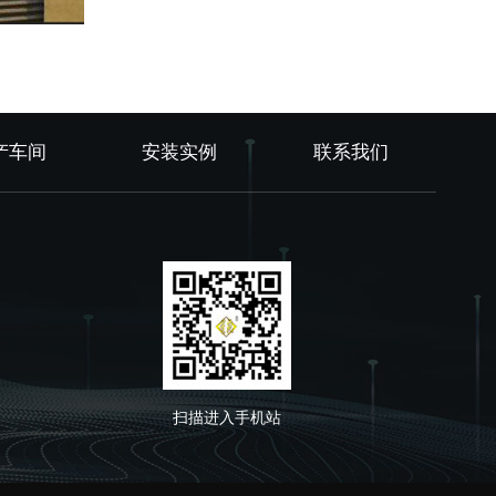
产车间
安装实例
联系我们
扫描进入手机站