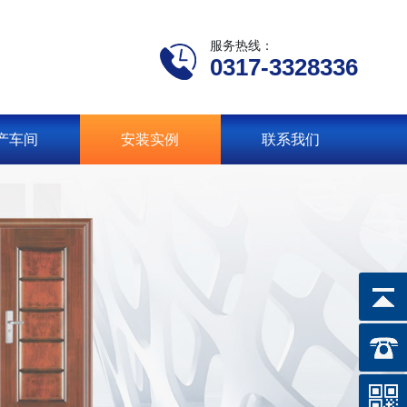
服务热线：
0317-3328336
产车间
安装实例
联系我们