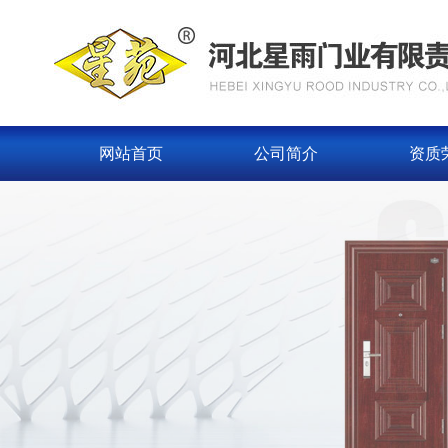
网站首页
公司简介
资质