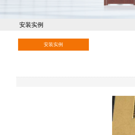
安装实例
安装实例