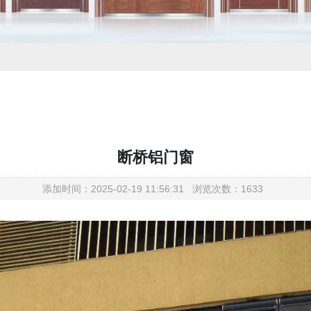
断桥铝门窗
添加时间：2025-02-19 11:56:31 浏览次数：1633