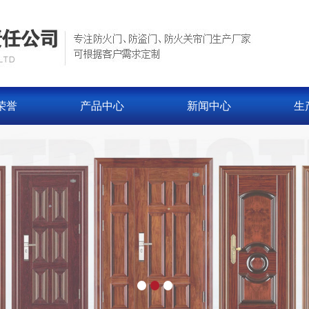
荣誉
产品中心
新闻中心
生