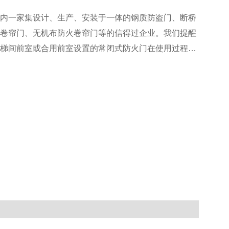
内一家集设计、生产、安装于一体的钢质防盗门、断桥
卷帘门、无机布防火卷帘门等的信得过企业。我们提醒
梯间前室或合用前室设置的常闭式防火门在使用过程中
火门，一旦发生火灾，这样的“常开”防火门起不到阻挡烟